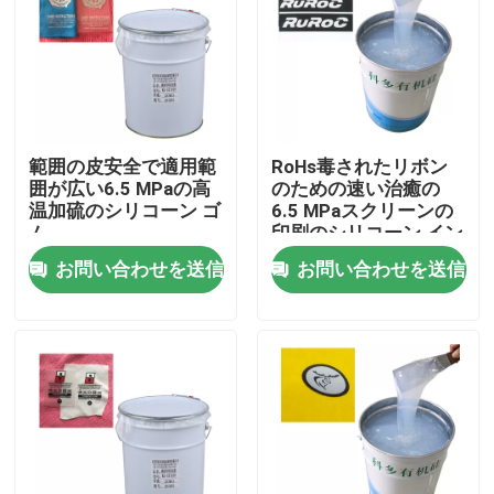
工場旅行
品質管理
範囲の皮安全で適用範
RoHs毒されたリボン
囲が広い6.5 MPaの高
のための速い治癒の
私達に連絡しなさい
温加硫のシリコーン ゴ
6.5 MPaスクリーンの
ム
印刷のシリコーン イン
ク
お問い合わせを送信
お問い合わせを送信
引用を要求しなさい
シリコーン ゴム インク
シリコーン インクを印刷するスクリーン
浮彫りになるシリコーン インク