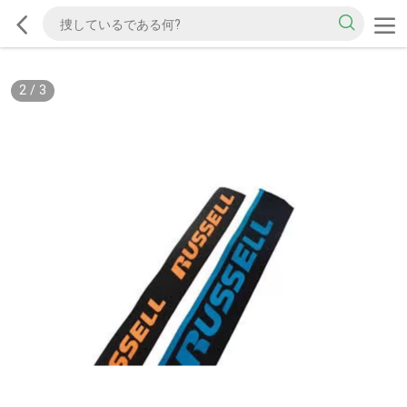
2
/
3