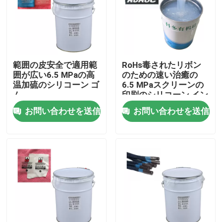
工場旅行
品質管理
範囲の皮安全で適用範
RoHs毒されたリボン
囲が広い6.5 MPaの高
のための速い治癒の
温加硫のシリコーン ゴ
6.5 MPaスクリーンの
私達に連絡しなさい
ム
印刷のシリコーン イン
ク
お問い合わせを送信
お問い合わせを送信
引用を要求しなさい
シリコーン ゴム インク
シリコーン インクを印刷するスクリーン
浮彫りになるシリコーン インク