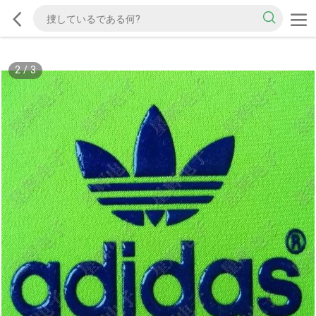
2
/
3