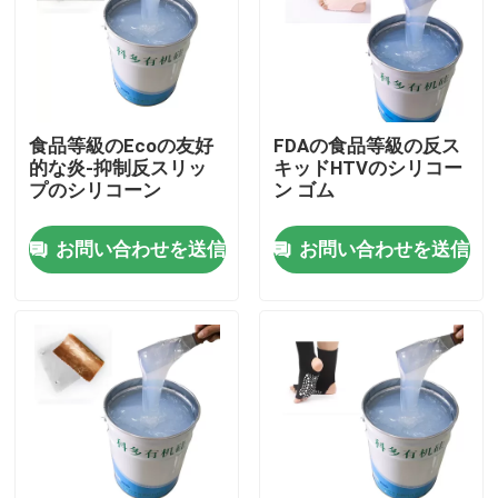
製品
シリコーン ゴム インク
食品等級のEcoの友好
FDAの食品等級の反ス
的な炎-抑制反スリッ
キッドHTVのシリコー
プのシリコーン
ン ゴム
シリコーン インクを印刷するスクリーン
お問い合わせを送信
お問い合わせを送信
浮彫りになるシリコーン インク
液体の形成のシリコーン
ソックスのシリコーン
熱伝達の印刷インキ