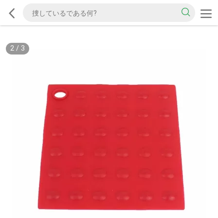
2
/
3