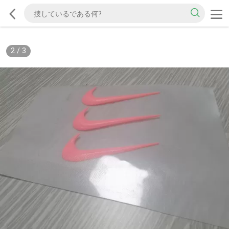
2
/
3