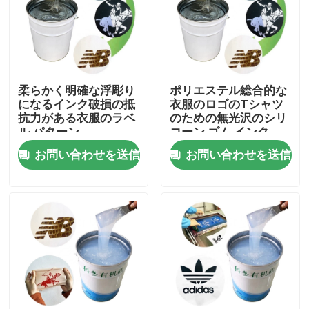
製品
シリコーン ゴム インク
柔らかく明確な浮彫り
ポリエステル総合的な
になるインク破損の抵
衣服のロゴのTシャツ
抗力がある衣服のラベ
のための無光沢のシリ
シリコーン インクを印刷するスクリーン
ル パターン
コーン ゴム インク
お問い合わせを送信
お問い合わせを送信
浮彫りになるシリコーン インク
液体の形成のシリコーン
ソックスのシリコーン
熱伝達の印刷インキ