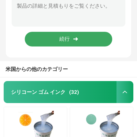
手袋の表面のコーティングのための酸の抵抗力がある電気で20kg伝導性のシリコーン ゴム
印刷された生地の電子部品のための強い付着力5.2MPa Potting材料
液体の形成のシリコーン
適用範囲が広い20kg 35海岸Aの硬度の防水電気密封剤
ISO OEMの適用範囲が広い炎-反入れるソックスのための抑制シリコーン
ソックスのシリコーン
Ecoのヨガのソックスのための友好的な無臭の2つの部品のシリコーン ゴム
OEKO Texの基礎コーティングのための低い粘着性20kgの伸縮性があるシリコーン ゴム
熱伝達の印刷インキ
米国からの他のカテゴリー
シリコーンによって基づくコーティング
シリコーン ゴム インク
(32)
無光沢のシリコーン
光沢のあるシリコーン
電気で伝導性のシリコーン ゴム