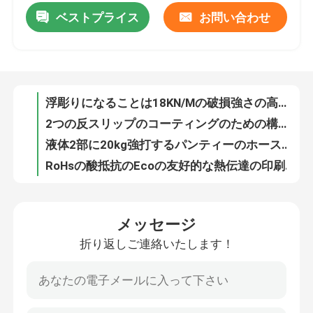
ベストプライス
お問い合わせ
浮彫りになることは18KN/Mの破損強さの高温シリコーン型のゴムをもたらす
工場旅行
2つの反スリップのコーティングのための構成の液体のソックスの酸抵抗のシリコーン
液体2部に20kg強打するパンティーのホースのためのシリコーンを達しなさい
RoHsの酸抵抗のEcoの友好的な熱伝達の印刷インキ
品質管理
高い反動綿のための適用範囲が広い熱伝達インク2部の
規則的なペーパーの非FDAのひびの昇華インク
私達に連絡しなさい
ロゴの印刷のラベルのための熱出版物が付いているプラスチゾル インクを治すOEKO Tex 20kg
熱出版物の印刷のためのよい抗張20kgインク
引用を要求しなさい
OEKO Tex HSコード39100000熱出版物が付いている治癒スクリーンの印刷インキ
速い厚さの耐熱性20kg熱伝達の印刷インキ
シリコーン ゴム インク
メッセージ
強い付着のソックスのシリコーンを防ぐFDAのスリップ
折り返しご連絡いたします！
Ecoのソックスの印刷のために作る型のための友好的な20kg液体のシリコーン ゴム
シリコーン インクを印刷するスクリーン
OEKO Tex 20kgの皮の金庫織物のソックスのコーティングのための2部のシリコーン型
すべり止めのソックスのためのゴムを作る速い治癒20kg RTVのシリコーン型
浮彫りになるシリコーン インク